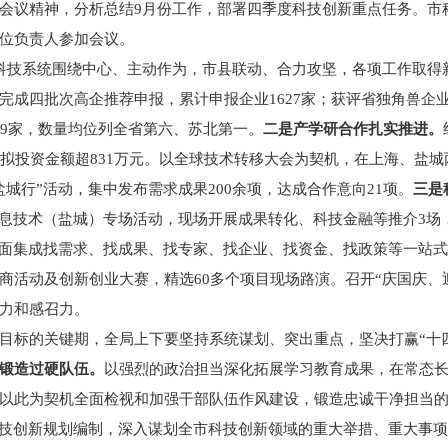
会议精神，分析总结9月份工作，部署四季度科技创新重点任务。市
位负责人参加会议。
科技系统围绕中心、主动作为，市县联动、合力攻坚，各项工作取得
完成四批次高企推荐申报，累计申报企业1627家；获评省独角兽企
79家，数量均位列全省第六、苏北第一。
二是产学研合作扎实推进。
，拟投资金额超831万元。以全球技术转移大会为契机，在上海、盐
城行”活动，集中发布需求成果200余项，达成合作意向21项。
三是
信息技术（盐城）专场活动，现场开展成果转化、科技金融等推介3场
全面集成找需求、找成果、找专家、找企业、找资金、找政策等一站
商活动及创新创业大赛，精选60多个项目现场路演。召开“庆国庆、
力和感召力。
目标的关键期，全局上下要坚持系统谋划、突出重点，坚决打赢“十
锻造过硬队伍。
以强烈的政治担当深化拓展学习教育成果，在常态
以此为契机全面检视和加强干部队伍作风建设，锻造忠诚干净担当
科技创新规划编制，深入谋划全市科技创新领域的重大举措、重大事