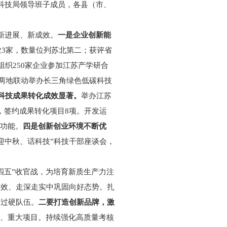
科技局领导班子成员，各县（市、
新进展、新成效。
一是企业创新能
业3家，数量位列苏北第二；获评省
组织250家企业参加江苏产学研合
城两地联动举办长三角绿色低碳科技
科技成果转化成效显著。
举办江苏
，签约成果转化项目8项。开发运
式功能。
四是创新创业环境不断优
迎中秋、话科技”科技干部座谈会，
四五”收官战，为培育新质生产力注
长效、走深走实中巩固向好态势。扎
的过硬队伍。
二要打造创新品牌，激
项、重大项目。持续强化高质量考核