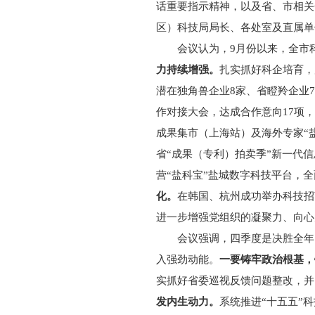
话重要指示精神，以及省、市相关
区）科技局局长、各处室及直属单
会议认为，9月份以来，全市
力持续增强。
扎实抓好科企培育，
潜在独角兽企业8家、省瞪羚企业
作对接大会，达成合作意向17项
成果集市（上海站）及海外专家“盐
省“成果（专利）拍卖季”新一代
营“盐科宝”盐城数字科技平台，
化。
在韩国、杭州成功举办科技招
进一步增强党组织的凝聚力、向心
会议强调，四季度是决胜全年
入强劲动能。
一要铸牢政治根基，
实抓好省委巡视反馈问题整改，并
发内生动力。
系统推进“十五五”